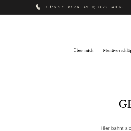
Rufen Sie uns an
+49 (0) 7622 640 65
Über mich
Menüvorschlä
G
Hier bahnt si