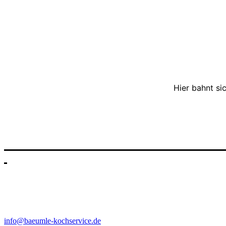
Hier bahnt si
Mein Kochservice natürlich immer individuell. Für Sie eine positive
Bäumle Kochservice
Webergasse 12
79650 Schopfheim
info@baeumle-kochservice.de