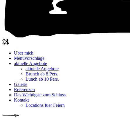
Über mich
Menüvorschläge
aktuelle Angebote
aktuelle Angebote
Brunch ab 8 Pers.
Lunch ab 10 Pers.
Galerie
Referenzen
Das Wichtigste zum Schluss
Kontakt
Locations fuer Feiern