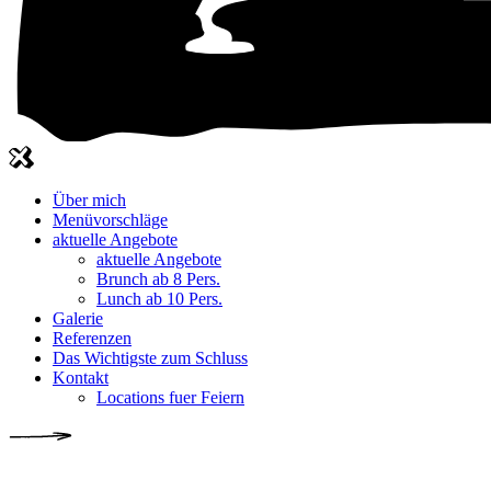
Über mich
Menüvorschläge
aktuelle Angebote
aktuelle Angebote
Brunch ab 8 Pers.
Lunch ab 10 Pers.
Galerie
Referenzen
Das Wichtigste zum Schluss
Kontakt
Locations fuer Feiern