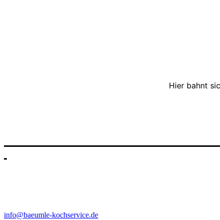
Hier bahnt si
Mein Kochservice natürlich immer individuell. Für Sie eine positive
Bäumle Kochservice
Webergasse 12
79650 Schopfheim
info@baeumle-kochservice.de