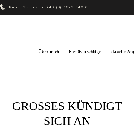
Rufen Sie uns an
+49 (0) 7622 640 65
Über mich
Menüvorschläge
aktuelle An
GROSSES KÜNDIGT S
ICH AN